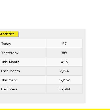
Statistics
Today
57
Yesterday
80
This Month
496
Last Month
2,194
This Year
17,052
Last Year
35,610