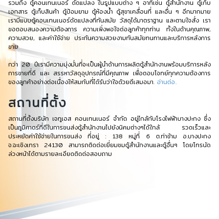
รวมถึง ตู้คอนเทนเนอร์ ดัดแปลง ในรูปแบบต่าง ๆ อาทิเช่น ตู้สำนักงาน ตู้เก็บ
เอกสาร ตู้เก็บสินค้า ตู้ป้อมยาม ตู้ห้องน้ำ ตู้สุขาเคลื่อนที่ และอื่น ๆ อีกมากมาย
เรามีแบบตู้คอนเทนเนอร์ดัดแปลงที่ทันสมัย วัสดุได้มาตราฐาน และตามใจสั่ง เรา
ขอตอบสนองความต้องการ ความเพิ่งพอใจต่อลูกค้าทุกท่าน ทั้งในด้านคุณภาพ,
ความสวย, และค่าใช้จ่าย ประกันความสวยงามทันสมัยทนทานและบริการหลังการ
ขาย
กว่า 20 ปีเรามีความมุ่งมั่นที่จะเป็นผู้นำด้านการผลิตตู้สำนักงานพร้อมบริการหลัง
การขายที่ดี และ สรรหาวัสดุอุปกรณ์ที่มีคุณภาพ เพื่อตอบโจทย์ทุกความต้องการ
ของลูกค้าอย่างต่อเนื่องให้สมกับที่ได้รับว่าใจด้วยดีเสมอมา.
อ่านต่อ..
สถานที่ตั้ง
สถานที่ตั้งบริษัท เจทูเอส คอนเทนเนอร์ จำกัด อยู่ไกล้กับโรงไฟฟ้าบางปะกง ซึ่ง
เป็นภูมิศาตร์ที่ดีในการขนส่งตู้สำนักงานไปยังนิคมต่างๆได้ใกล้ รวดเร็วและ
ประหยัดค่าใช้จ่ายในการขนส่ง ที่อยู่ : 138 หมู่ที่ 6 ต.ท่าข้าม อ.บางปะกง
จ.ฉะเชิงเทรา 24130 สามารถติดต่อเยี่ยมชมตู้สำนักงานและตู้อื่นๆ โดยโทรนัด
ล่วงหน้าได้ตามรายละเอียดติดต่อสอบถาม